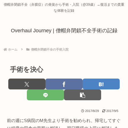
僧帽弁閉鎖不全（弁膜症）の発覚から手術・入院（@39歳）→復活までの貴重
な体験を記録
Overhaul Journey | 僧帽弁閉鎖不全手術の記録
ホーム
僧帽弁閉鎖不全の手術入院
手術を決心
2017/8/29
2017/9/5
前の週にS病院のM先生より手術を勧められ、帰宅してすぐ