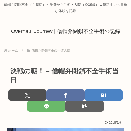
僧帽弁閉鎖不全（弁膜症）の発覚から手術・入院（@39歳）→復活までの貴重
な体験を記録
Overhaul Journey | 僧帽弁閉鎖不全手術の記録
ホーム
僧帽弁閉鎖不全の手術入院
決戦の朝！ – 僧帽弁閉鎖不全手術当
日
2018/1/9