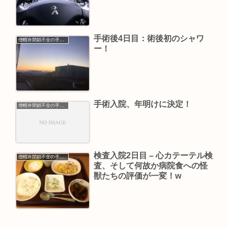
手術後4日目：術後初のシャワ
僧帽弁閉鎖不全の手術入院
ー！
手術入院、年明けに決定！
僧帽弁閉鎖不全の手術入院
検査入院2日目 – 心カテーテル検
僧帽弁閉鎖不全の手術入院
査、そして何故か病院食への怪
獣たちの評価が一変！w